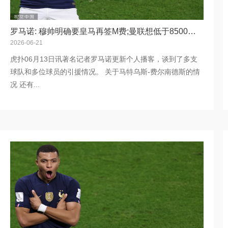
罗马诺: 穆帅明确要皇马再签M费;曼联想低于8500万镑先签他
2026-06-21
虎扑06月13日讯著名记者罗马诺更新个人播客，谈到了多支
球队和多位球员的引援情况。 关于马特乌斯-费尔南德斯的情
况 还有...