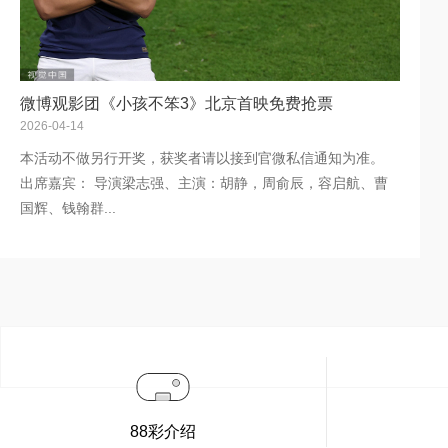
微博观影团《小孩不笨3》北京首映免费抢票
2026-04-14
本活动不做另行开奖，获奖者请以接到官微私信通知为准。
出席嘉宾： 导演梁志强、主演：胡静，周俞辰，容启航、曹
国辉、钱翰群...
88彩介绍